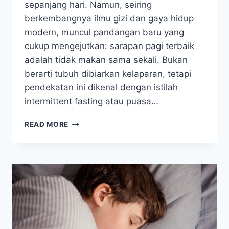
sepanjang hari. Namun, seiring
berkembangnya ilmu gizi dan gaya hidup
modern, muncul pandangan baru yang
cukup mengejutkan: sarapan pagi terbaik
adalah tidak makan sama sekali. Bukan
berarti tubuh dibiarkan kelaparan, tetapi
pendekatan ini dikenal dengan istilah
intermittent fasting atau puasa…
APAKAH
READ MORE
SARAPAN
HARUS
MAKAN?
MENELAAH
MITOS
DAN
FAKTA
SARAPAN
SEHAT