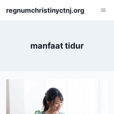
Skip
regnumchristinyctnj.org
to
content
manfaat tidur