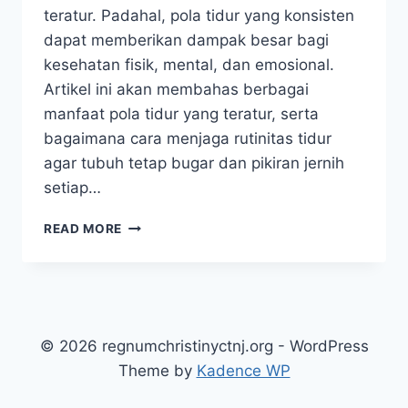
teratur. Padahal, pola tidur yang konsisten
dapat memberikan dampak besar bagi
kesehatan fisik, mental, dan emosional.
Artikel ini akan membahas berbagai
manfaat pola tidur yang teratur, serta
bagaimana cara menjaga rutinitas tidur
agar tubuh tetap bugar dan pikiran jernih
setiap…
MANFAAT
READ MORE
POLA
TIDUR
TERATUR
UNTUK
KESEHATAN
DAN
© 2026 regnumchristinyctnj.org - WordPress
PEMULIHAN
Theme by
Kadence WP
TUBUH