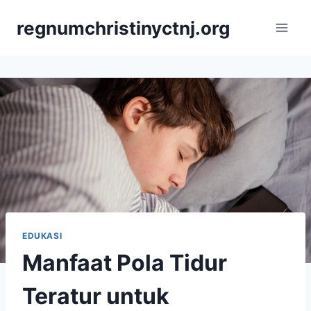
Skip
regnumchristinyctnj.org
to
content
EDUKASI
Manfaat Pola Tidur
Teratur untuk