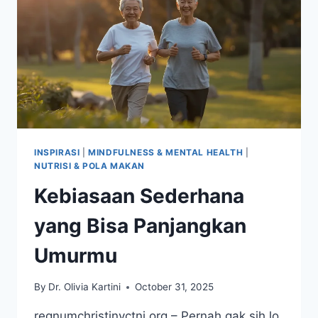
UNTUK
HIDUP
LEBIH
PRODUKTIF
INSPIRASI
|
MINDFULNESS & MENTAL HEALTH
|
NUTRISI & POLA MAKAN
Kebiasaan Sederhana
yang Bisa Panjangkan
Umurmu
By
Dr. Olivia Kartini
October 31, 2025
regnumchristinyctnj.org – Pernah gak sih lo