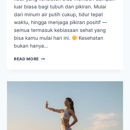
luar biasa bagi tubuh dan pikiran. Mulai
dari minum air putih cukup, tidur tepat
waktu, hingga menjaga pikiran positif —
semua termasuk kebiasaan sehat yang
bisa kamu mulai hari ini.
Kesehatan
bukan hanya…
KEBIASAAN
READ MORE
SEHAT
YANG
BISA
KAMU
MULAI
HARI
INI