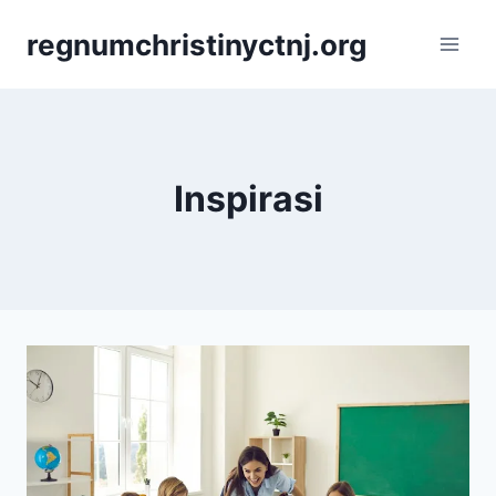
Skip
regnumchristinyctnj.org
to
content
Inspirasi