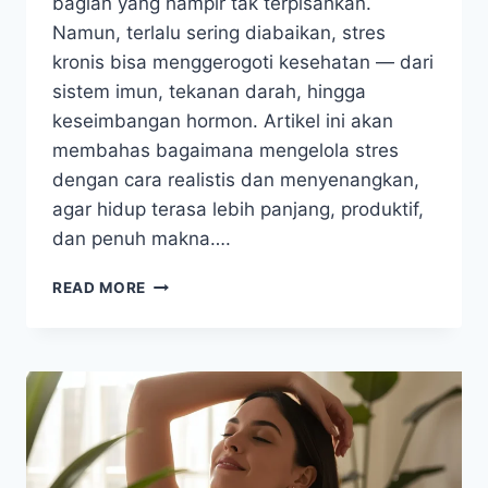
bagian yang hampir tak terpisahkan.
Namun, terlalu sering diabaikan, stres
kronis bisa menggerogoti kesehatan — dari
sistem imun, tekanan darah, hingga
keseimbangan hormon. Artikel ini akan
membahas bagaimana mengelola stres
dengan cara realistis dan menyenangkan,
agar hidup terasa lebih panjang, produktif,
dan penuh makna….
MENGELOLA
READ MORE
STRES
DEMI
HIDUP
LEBIH
PANJANG
DAN
BAHAGIA