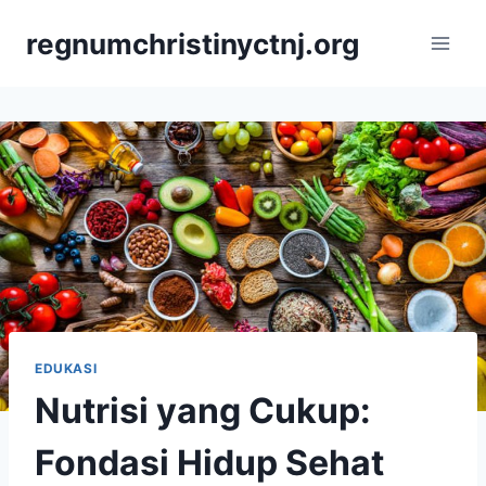
Skip
regnumchristinyctnj.org
to
content
EDUKASI
Nutrisi yang Cukup:
Fondasi Hidup Sehat