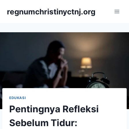
Skip
regnumchristinyctnj.org
to
content
EDUKASI
Pentingnya Refleksi
Sebelum Tidur: