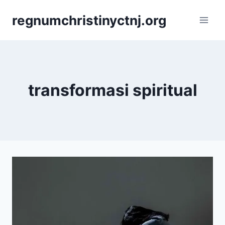
Skip
regnumchristinyctnj.org
to
content
transformasi spiritual