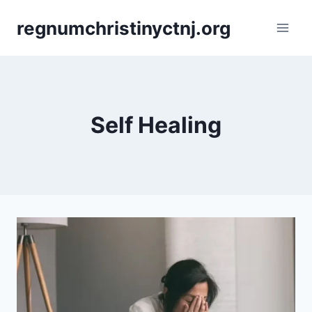
Skip
regnumchristinyctnj.org
to
content
Self Healing