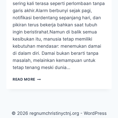
sering kali terasa seperti perlombaan tanpa
garis akhir.Alarm berbunyi sejak pagi,
notifikasi berdentang sepanjang hari, dan
pikiran terus bekerja bahkan saat tubuh
ingin beristirahat.Namun di balik semua
kesibukan itu, manusia tetap memiliki
kebutuhan mendasar: menemukan damai
di dalam diri. Damai bukan berarti tanpa
masalah, melainkan kemampuan untuk
tetap tenang meski dunia…
RENUNGAN
READ MORE
HARIAN:
MENEMUKAN
KEDAMAIAN
DI
TENGAH
KESIBUKAN
© 2026 regnumchristinyctnj.org - WordPress
HIDUP