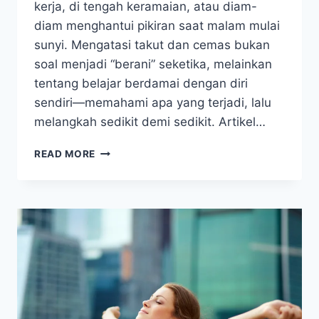
kerja, di tengah keramaian, atau diam-
diam menghantui pikiran saat malam mulai
sunyi. Mengatasi takut dan cemas bukan
soal menjadi “berani” seketika, melainkan
tentang belajar berdamai dengan diri
sendiri—memahami apa yang terjadi, lalu
melangkah sedikit demi sedikit. Artikel…
KISAH
READ MORE
INSPIRATIF
MENGATASI
RASA
TAKUT
DAN
CEMAS
DALAM
HIDUP