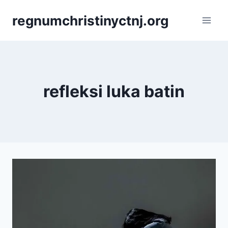
Skip
regnumchristinyctnj.org
to
content
refleksi luka batin