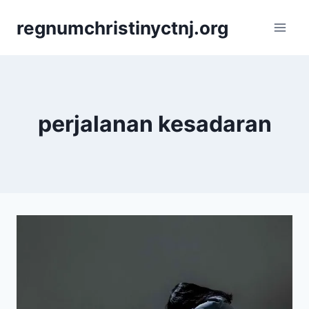
Skip
regnumchristinyctnj.org
to
content
perjalanan kesadaran