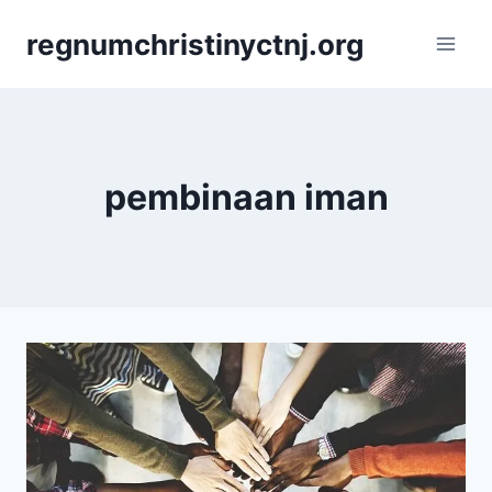
Skip
regnumchristinyctnj.org
to
content
pembinaan iman