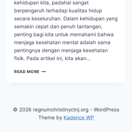
kehidupan kita, padahal sangat
berpengaruh terhadap kualitas hidup
secara keseluruhan. Dalam kehidupan yang
semakin cepat dan penuh tantangan,
penting bagi kita untuk memahami bahwa
menjaga kesehatan mental adalah sama
pentingnya dengan menjaga kesehatan
fisik. Pada artikel ini, kita akan…
MENGAPA
READ MORE
MENTAL
HEALTH
ITU
PENTING
DAN
CARA
© 2026 regnumchristinyctnj.org - WordPress
MERAWATNYA
Theme by
Kadence WP