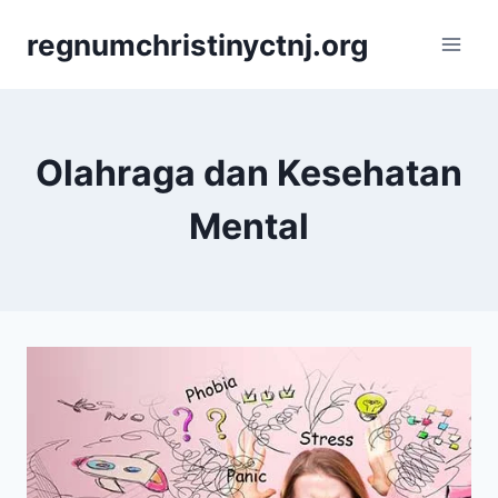
Skip
regnumchristinyctnj.org
to
content
Olahraga dan Kesehatan
Mental