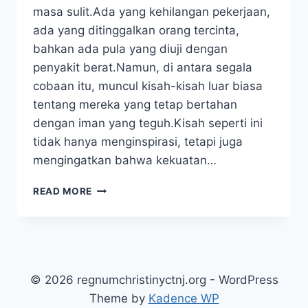
masa sulit.Ada yang kehilangan pekerjaan,
ada yang ditinggalkan orang tercinta,
bahkan ada pula yang diuji dengan
penyakit berat.Namun, di antara segala
cobaan itu, muncul kisah-kisah luar biasa
tentang mereka yang tetap bertahan
dengan iman yang teguh.Kisah seperti ini
tidak hanya menginspirasi, tetapi juga
mengingatkan bahwa kekuatan…
KISAH
READ MORE
INSPIRATIF
TENTANG
KETEGUHAN
IMAN:
KEKUATAN
KEPERCAYAAN
© 2026 regnumchristinyctnj.org - WordPress
DALAM
Theme by
Kadence WP
UJIAN