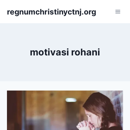
Skip
regnumchristinyctnj.org
to
content
motivasi rohani