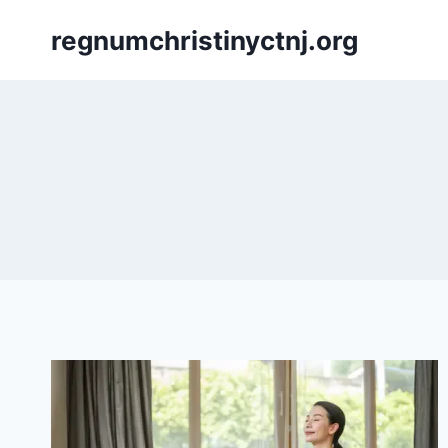
Skip
regnumchristinyctnj.org
to
content