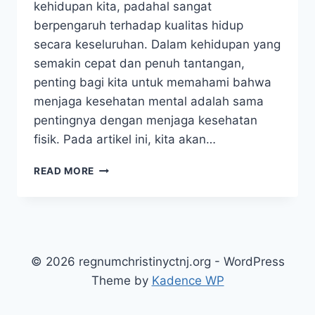
kehidupan kita, padahal sangat
berpengaruh terhadap kualitas hidup
secara keseluruhan. Dalam kehidupan yang
semakin cepat dan penuh tantangan,
penting bagi kita untuk memahami bahwa
menjaga kesehatan mental adalah sama
pentingnya dengan menjaga kesehatan
fisik. Pada artikel ini, kita akan…
MENGAPA
READ MORE
MENTAL
HEALTH
ITU
PENTING
DAN
CARA
© 2026 regnumchristinyctnj.org - WordPress
MERAWATNYA
Theme by
Kadence WP