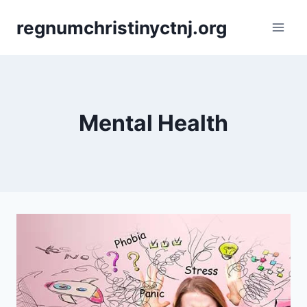
Skip
regnumchristinyctnj.org
to
content
Mental Health