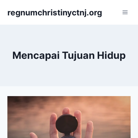
Skip
regnumchristinyctnj.org
to
content
Mencapai Tujuan Hidup