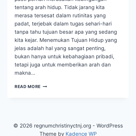
tentang arah hidup. Tidak jarang kita
merasa tersesat dalam rutinitas yang
padat, terjebak dalam tugas sehari-hari
tanpa tahu tujuan besar apa yang sedang
kita kejar. Menemukan Tujuan Hidup yang
jelas adalah hal yang sangat penting,
bukan hanya untuk kebahagiaan pribadi,
tetapi juga untuk memberikan arah dan
makna…
MENEMUKAN
READ MORE
TUJUAN
HIDUP:
LANGKAH-
LANGKAH
PRAKTIS
UNTUK
© 2026 regnumchristinyctnj.org - WordPress
MENCAPAINYA
Theme by
Kadence WP