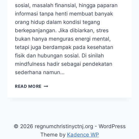
sosial, masalah finansial, hingga paparan
informasi tanpa henti membuat banyak
orang hidup dalam kondisi tegang
berkepanjangan. Jika dibiarkan, stres
bukan hanya menguras energi mental,
tetapi juga berdampak pada kesehatan
fisik dan hubungan sosial. Di sinilah
mindfulness hadir sebagai pendekatan
sederhana namun…
5
READ MORE
TEKNIK
MINDFULNESS
EFEKTIF
UNTUK
MENGURANGI
STRES
© 2026 regnumchristinyctnj.org - WordPress
SEHARI-
Theme by
Kadence WP
HARI