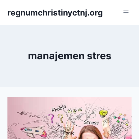
Skip
regnumchristinyctnj.org
to
content
manajemen stres