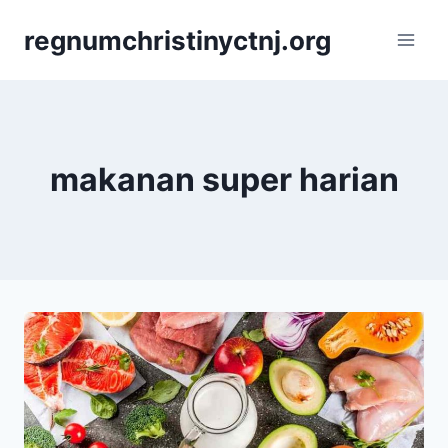
Skip
regnumchristinyctnj.org
to
content
makanan super harian