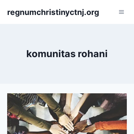
Skip
regnumchristinyctnj.org
to
content
komunitas rohani