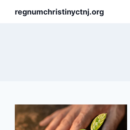
Skip
regnumchristinyctnj.org
to
content