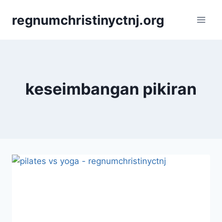
Skip
regnumchristinyctnj.org
to
content
keseimbangan pikiran