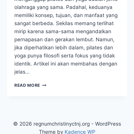
olahraga yang sama. Padahal, keduanya
memiliki konsep, tujuan, dan manfaat yang
sangat berbeda. Sekilas memang terlihat
mirip karena sama-sama mengandalkan
pernapasan dan gerakan lembut. Namun,
jika diperhatikan lebih dalam, pilates dan
yoga punya filosofi serta fokus yang tidak
identik. Artikel ini akan membahas dengan
jelas…
PILATES
READ MORE
VS
YOGA:
MEMAHAMI
PERBEDAAN
DAN
MANFAATNYA
© 2026 regnumchristinyctnj.org - WordPress
UNTUK
Theme by
Kadence WP