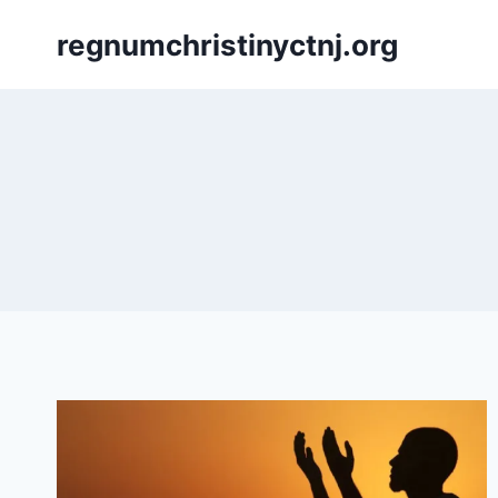
Skip
regnumchristinyctnj.org
to
content