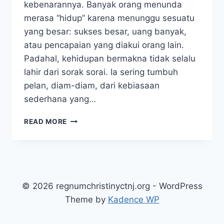
kebenarannya. Banyak orang menunda
merasa “hidup” karena menunggu sesuatu
yang besar: sukses besar, uang banyak,
atau pencapaian yang diakui orang lain.
Padahal, kehidupan bermakna tidak selalu
lahir dari sorak sorai. Ia sering tumbuh
pelan, diam-diam, dari kebiasaan
sederhana yang…
LANGKAH
READ MORE
KECIL
MENUJU
KEHIDUPAN
LEBIH
BERMAKNA
YANG
© 2026 regnumchristinyctnj.org - WordPress
NYATA
Theme by
Kadence WP