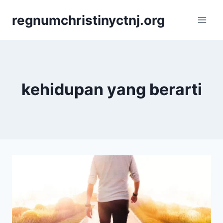
Skip
regnumchristinyctnj.org
to
content
kehidupan yang berarti