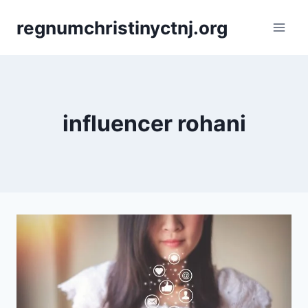
Skip
regnumchristinyctnj.org
to
content
influencer rohani