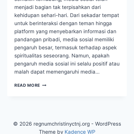
menjadi bagian tak terpisahkan dari
kehidupan sehari-hari. Dari sekadar tempat
untuk berinteraksi dengan teman hingga
platform yang menyebarkan informasi dan
pandangan pribadi, media sosial memiliki
pengaruh besar, termasuk terhadap aspek
spiritualitas seseorang. Namun, apakah
pengaruh media sosial ini selalu positif atau
malah dapat memengaruhi media…
DAMPAK
READ MORE
MEDIA
SOSIAL
TERHADAP
SPIRITUALITAS:
MENYARING
KONTEN
© 2026 regnumchristinyctnj.org - WordPress
UNTUK
Theme by
Kadence WP