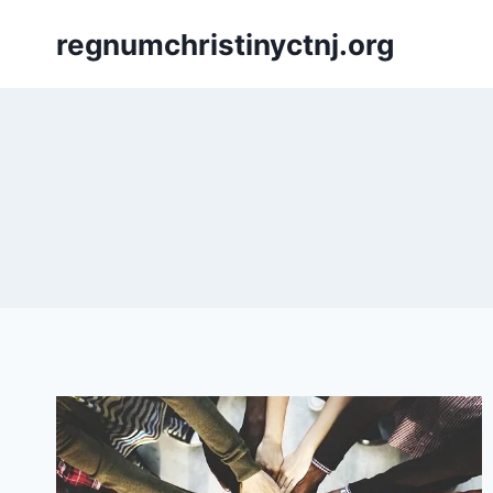
Skip
regnumchristinyctnj.org
to
content