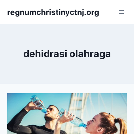
Skip
regnumchristinyctnj.org
to
content
dehidrasi olahraga