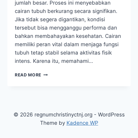
jumlah besar. Proses ini menyebabkan
cairan tubuh berkurang secara signifikan.
Jika tidak segera digantikan, kondisi
tersebut bisa mengganggu performa dan
bahkan membahayakan kesehatan. Cairan
memiliki peran vital dalam menjaga fungsi
tubuh tetap stabil selama aktivitas fisik
intens. Karena itu, memahami…
PENTINGNYA
READ MORE
ASUPAN
CAIRAN
SAAT
BERAKTIVITAS:
KUNCI
PERFORMA
© 2026 regnumchristinyctnj.org - WordPress
TUBUH
Theme by
Kadence WP