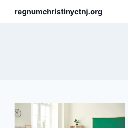
Skip
regnumchristinyctnj.org
to
content