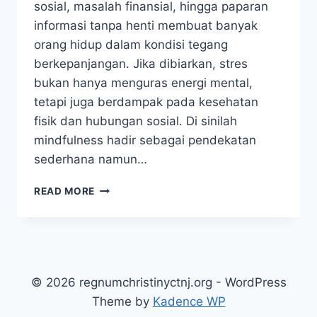
sosial, masalah finansial, hingga paparan
informasi tanpa henti membuat banyak
orang hidup dalam kondisi tegang
berkepanjangan. Jika dibiarkan, stres
bukan hanya menguras energi mental,
tetapi juga berdampak pada kesehatan
fisik dan hubungan sosial. Di sinilah
mindfulness hadir sebagai pendekatan
sederhana namun…
5
READ MORE
TEKNIK
MINDFULNESS
EFEKTIF
UNTUK
MENGURANGI
STRES
© 2026 regnumchristinyctnj.org - WordPress
SEHARI-
Theme by
Kadence WP
HARI