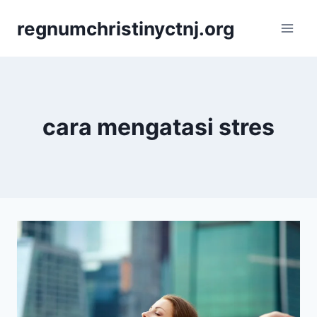
Skip
regnumchristinyctnj.org
to
content
cara mengatasi stres