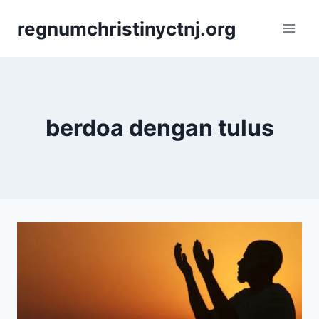
Skip
regnumchristinyctnj.org
to
content
berdoa dengan tulus