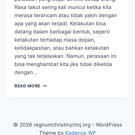
Rasa takut sering kali muncul ketika kita
merasa terancam atau tidak yakin dengan
apa yang akan terjadi. Ketakutan bisa
datang dalam berbagai bentuk, seperti
ketakutan terhadap masa depan,
ketidakpastian, atau bahkan ketakutan
yang tak terjelaskan. Namun, perasaan ini
bisa menghambat kita jika tidak dikelola
dengan…
MENGHADAPI
READ MORE
RASA
TAKUT
DENGAN
DOA:
MENEMUKAN
KETENANGAN
© 2026 regnumchristinyctnj.org - WordPress
DAN
Theme by
Kadence WP