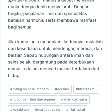
spiritual modern
, manusia dapat memahami
dunia dengan lebih menyeluruh. Dengan
begitu, perjalanan ilmu dan spiritualitas
berjalan harmonis serta membawa manfaat
bagi semua.
Jika kamu ingin mendalami keduanya, mulailah
dari kesediaan untuk mendengar, merasa, dan
belajar. Sebab hubungan antara iman dan
sains selalu bergantung pada keterbukaan
manusia dalam mencari makna terdalam dari
hidup.
Post
#
dialog spiritual modern
#
edukasi
#
filsafat ilmu
Tags:
#
hubungan ilmu dan agama
#
iman dan sains
#
keyakinan
#
manfaat sains
#
nilai moral